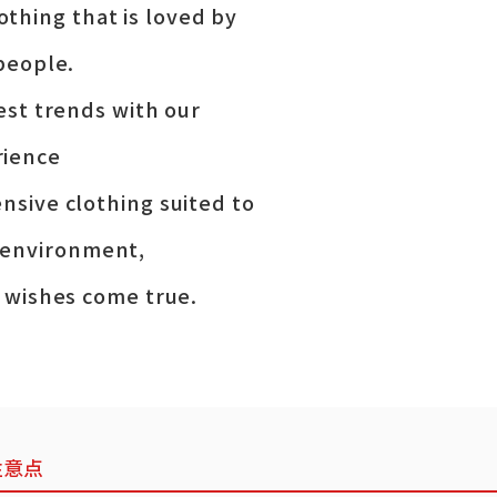
othing that is loved by
people.
est trends with our
rience
sive clothing suited to
 environment,
 wishes come true.
注意点