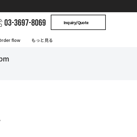
03-3697-8069
Inquiry/Quote
Order flow
もっと見る
2pm
T