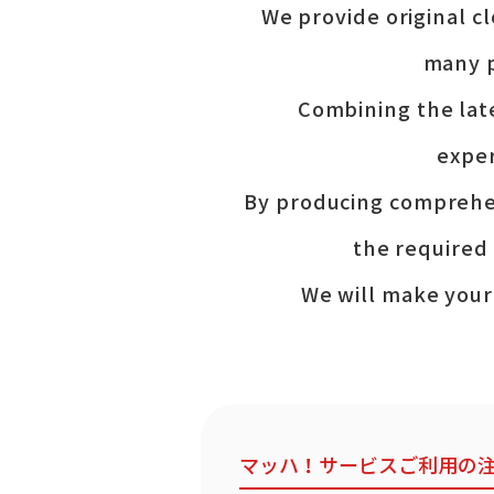
We provide original cl
many 
Combining the lat
expe
By producing comprehen
the required
We will make your
マッハ！サービスご利用の