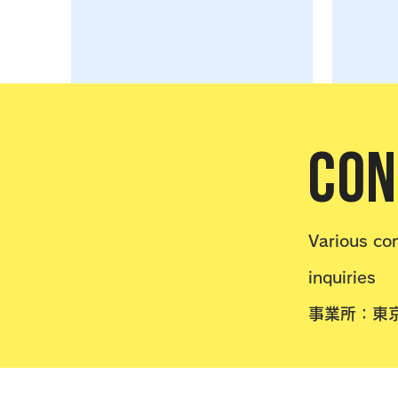
CON
Various co
inquiries
事業所：東京