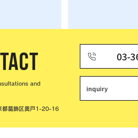
TACT
03-3
nsultations and
inquiry
都葛飾区奥戸1-20-16
© 2035 Name of the site Created with
Wix.com