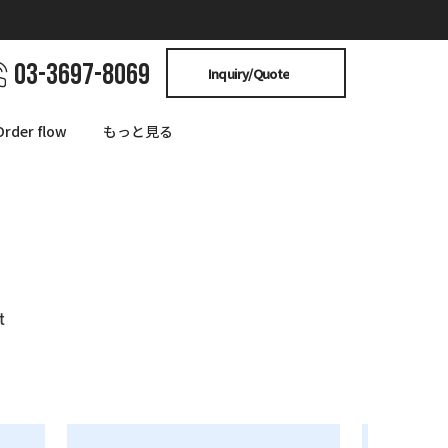
03-3697-8069
Inquiry/Quote
Order flow
もっと見る
t